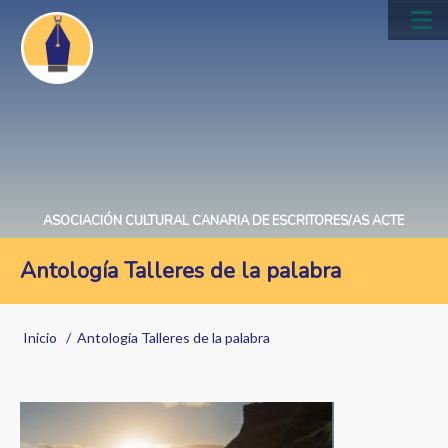
Pasar
al
Main
contenido
navig
principal
ASOCIACIÓN CULTURAL CANARIA DE ESCRITORES/AS ACTE
Antología Talleres de la palabra
Sobrescribir
Inicio
Antología Talleres de la palabra
enlaces
de
Image
ayuda