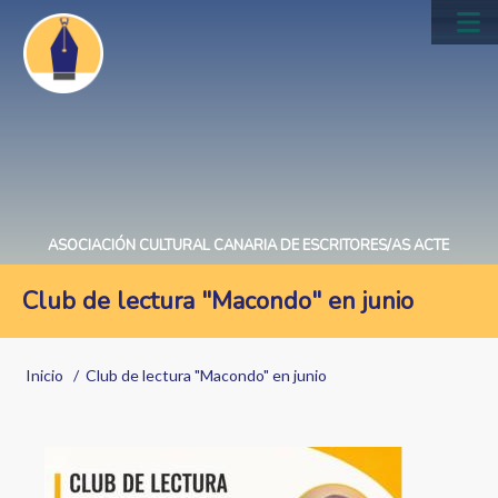
Pasar
al
Main
contenido
navig
principal
ASOCIACIÓN CULTURAL CANARIA DE ESCRITORES/AS ACTE
Club de lectura "Macondo" en junio
Sobrescribir
Inicio
Club de lectura "Macondo" en junio
enlaces
de
ayuda
Image