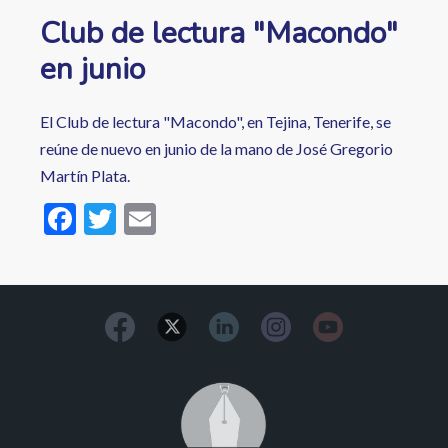
Club de lectura "Macondo"
en junio
El Club de lectura "Macondo", en Tejina, Tenerife, se
reúne de nuevo en junio de la mano de José Gregorio
Martín Plata.
F
T
E
ac
w
m
e
itt
ai
b
er
l
o
o
Image
k