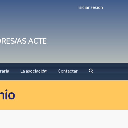
Iniciar sesión
ORES/AS ACTE
raria
La asociación
Contactar
nio