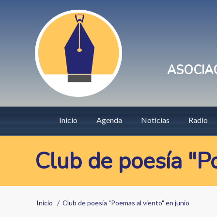
Pasar
User
al
account
contenido
principal
menu
ASOCIAC
Main
Inicio
Agenda
Noticias
Radio
navigation
Club de poesía "Po
Sobrescribir
Inicio
Club de poesía "Poemas al viento" en junio