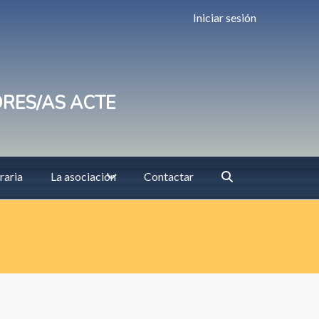
Iniciar sesión
ORES/AS ACTE
raria
La asociación
Contactar