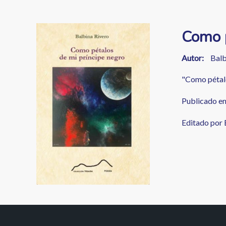
enlaces
de
Image
Como p
ayuda
a
Autor
Balb
la
"Como pétalo
navegación
Publicado en 
Editado por E