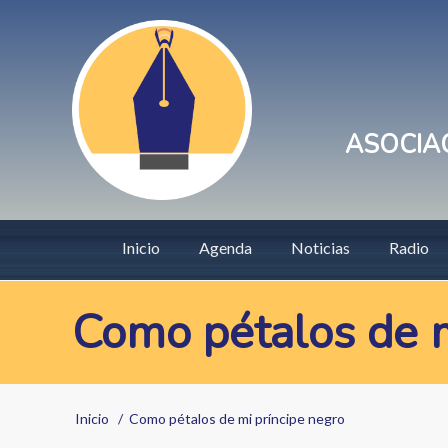
Pasar
User
al
account
contenido
principal
menu
ASOCIAC
Main
Inicio
Agenda
Noticias
Radio
navigation
Como pétalos de m
Sobrescribir
Inicio
Como pétalos de mi príncipe negro