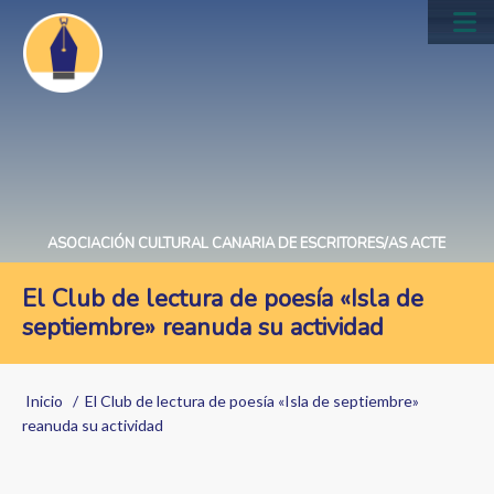
Pasar
al
Main
contenido
navig
principal
ASOCIACIÓN CULTURAL CANARIA DE ESCRITORES/AS ACTE
El Club de lectura de poesía «Isla de
septiembre» reanuda su actividad
Sobrescribir
Inicio
El Club de lectura de poesía «Isla de septiembre»
enlaces
reanuda su actividad
de