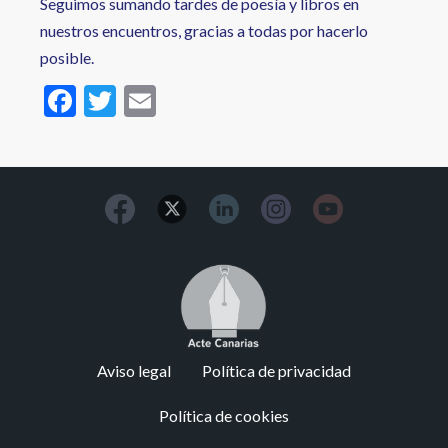
Seguimos sumando tardes de poesía y libros en
nuestros encuentros, gracias a todas por hacerlo
posible.
F
T
E
ac
w
m
e
itt
ai
b
er
l
o
o
Image
k
Footer
Aviso legal
Política de privacidad
menu
Política de cookies