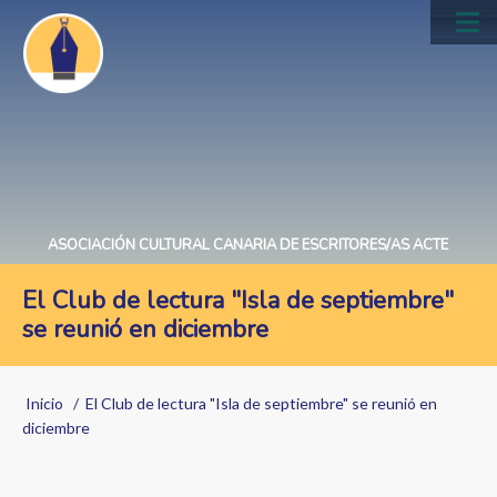
Pasar
al
Main
contenido
navig
principal
ASOCIACIÓN CULTURAL CANARIA DE ESCRITORES/AS ACTE
El Club de lectura "Isla de septiembre"
se reunió en diciembre
Sobrescribir
Inicio
El Club de lectura "Isla de septiembre" se reunió en
enlaces
diciembre
de