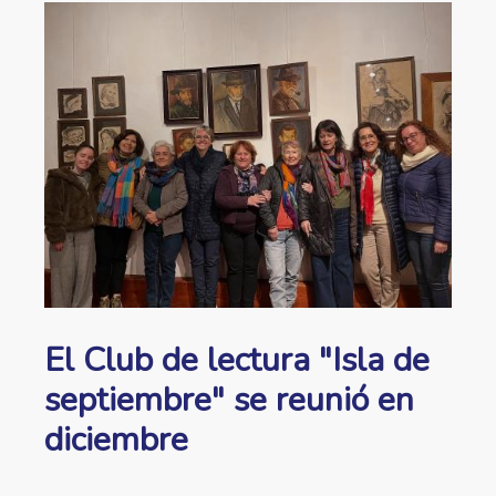
ayuda
Image
a
la
navegación
El Club de lectura "Isla de
septiembre" se reunió en
diciembre