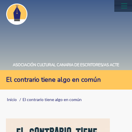
Pasar
al
Main
contenido
navig
principal
ASOCIACIÓN CULTURAL CANARIA DE ESCRITORES/AS ACTE
El contrario tiene algo en común
Sobrescribir
Inicio
El contrario tiene algo en común
enlaces
de
Image
ayuda