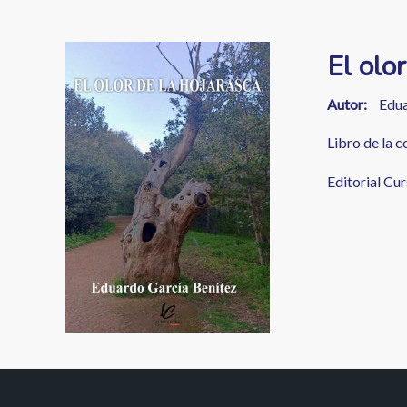
enlaces
de
Image
El olo
ayuda
a
Autor
Edua
la
Libro de la 
navegación
Editorial Cu