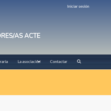
Iniciar sesión
ORES/AS ACTE
raria
La asociación
Contactar