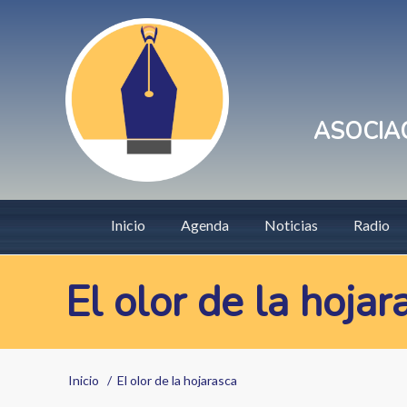
Pasar
User
al
account
contenido
principal
menu
ASOCIAC
Main
Inicio
Agenda
Noticias
Radio
navigation
El olor de la hojar
Sobrescribir
Inicio
El olor de la hojarasca