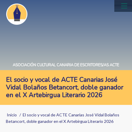
Pasar
al
Main
contenido
navig
principal
ASOCIACIÓN CULTURAL CANARIA DE ESCRITORES/AS ACTE
El socio y vocal de ACTE Canarias José
Vidal Bolaños Betancort, doble ganador
en el X Artebirgua Literario 2026
Sobrescribir
Inicio
El socio y vocal de ACTE Canarias José Vidal Bolaños
enlaces
Betancort, doble ganador en el X Artebirgua Literario 2026
de