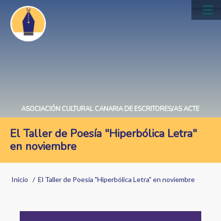
Pasar
al
Main
contenido
navig
principal
ASOCIACIÓN CULTURAL CANARIA DE ESCRITORES/AS ACTE
El Taller de Poesía "Hiperbólica Letra"
en noviembre
Sobrescribir
Inicio
El Taller de Poesía "Hiperbólica Letra" en noviembre
enlaces
de
Image