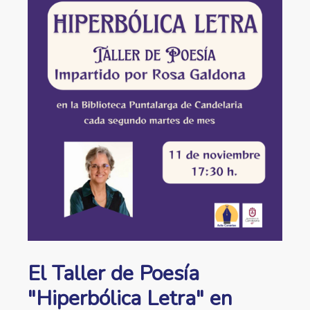
ayuda
a
la
navegación
El Taller de Poesía
"Hiperbólica Letra" en