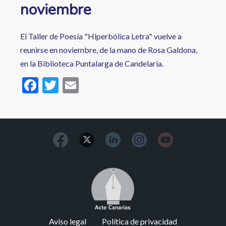
noviembre
El Taller de Poesía "Hiperbólica Letra" vuelve a
reunirse en noviembre, de la mano de Rosa Galdona,
en la Biblioteca Puntalarga de Candelaria.
F
T
E
ac
w
m
e
itt
ai
b
er
l
o
o
Image
k
Footer
Aviso legal
Política de privacidad