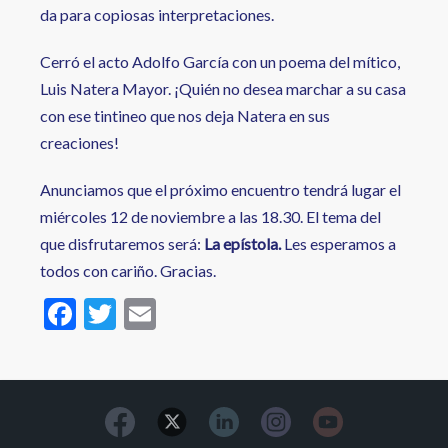
da para copiosas interpretaciones.
Cerró el acto Adolfo García con un poema del mítico,
Luis Natera Mayor. ¡Quién no desea marchar a su casa
con ese tintineo que nos deja Natera en sus
creaciones!
Anunciamos que el próximo encuentro tendrá lugar el
miércoles 12 de noviembre a las 18.30. El tema del
que disfrutaremos será:
La epístola.
Les esperamos a
todos con cariño. Gracias.
F
T
E
ac
w
m
e
itt
ai
b
er
l
o