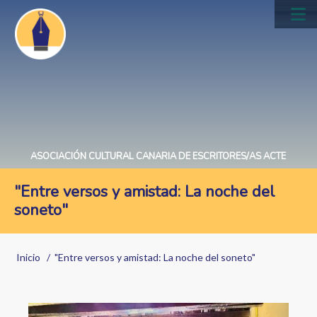
Pasar
al
Main
contenido
navig
principal
ASOCIACIÓN CULTURAL CANARIA DE ESCRITORES/AS ACTE
"Entre versos y amistad: La noche del
soneto"
Sobrescribir
Inicio
"Entre versos y amistad: La noche del soneto"
enlaces
de
Image