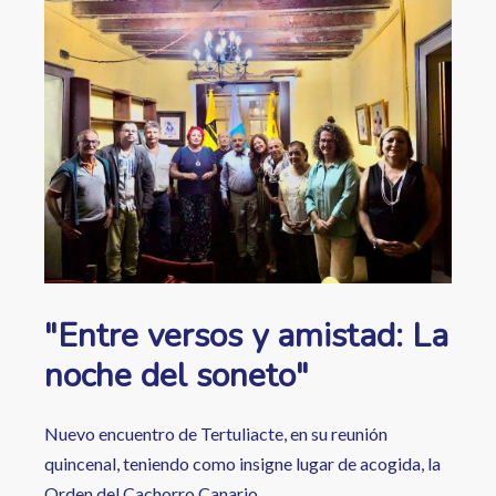
ayuda
a
la
navegación
"Entre versos y amistad: La
noche del soneto"
Nuevo encuentro de Tertuliacte, en su reunión
quincenal, teniendo como insigne lugar de acogida, la
Orden del Cachorro Canario.