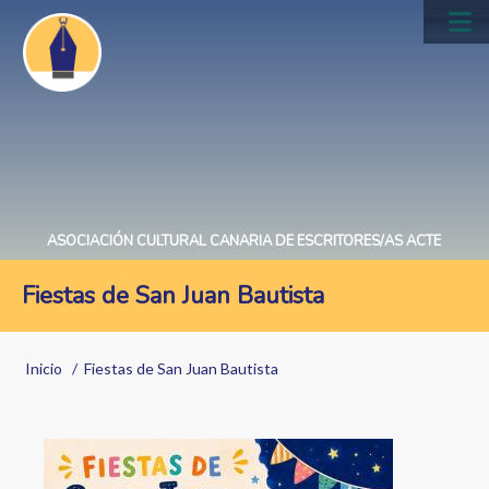
Pasar
al
Main
contenido
navig
principal
ASOCIACIÓN CULTURAL CANARIA DE ESCRITORES/AS ACTE
Fiestas de San Juan Bautista
Sobrescribir
Inicio
Fiestas de San Juan Bautista
enlaces
de
ayuda
Image