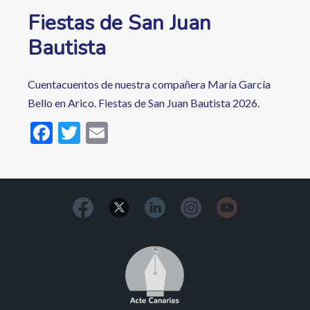
Fiestas de San Juan
Bautista
Cuentacuentos de nuestra compañera María García
Bello en Arico. Fiestas de San Juan Bautista 2026.
F
T
E
ac
w
m
e
itt
ai
b
er
l
o
o
Image
k