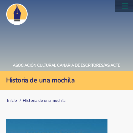
Pasar
al
Main
contenido
navig
principal
ASOCIACIÓN CULTURAL CANARIA DE ESCRITORES/AS ACTE
Historia de una mochila
Sobrescribir
Inicio
Historia de una mochila
enlaces
de
Image
ayuda