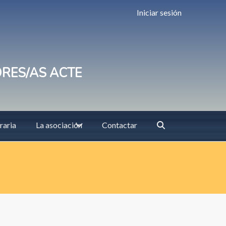
Iniciar sesión
ORES/AS ACTE
raria
La asociación
Contactar