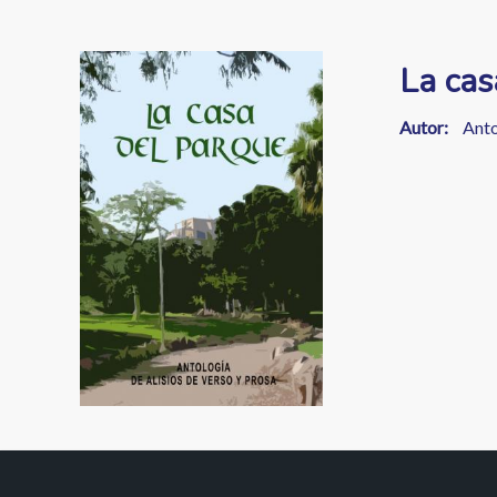
enlaces
de
Image
La cas
ayuda
a
Autor
Anto
la
navegación