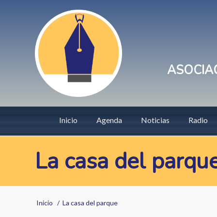
Pasar
User
al
account
contenido
principal
menu
ASOCIAC
Main
Inicio
Agenda
Noticias
Radio
navigation
La casa del parqu
Sobrescribir
Inicio
La casa del parque