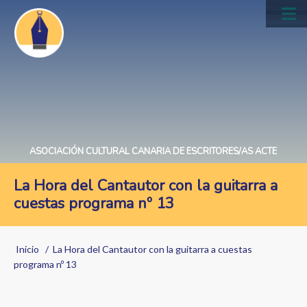
Pasar
al
Main
contenido
navig
principal
ASOCIACIÓN CULTURAL CANARIA DE ESCRITORES/AS ACTE
La Hora del Cantautor con la guitarra a
cuestas programa nº 13
Sobrescribir
Inicio
La Hora del Cantautor con la guitarra a cuestas
enlaces
programa nº 13
de