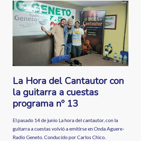
ayuda
Image
a
la
navegación
La Hora del Cantautor con
la guitarra a cuestas
programa nº 13
El pasado 14 de junio La hora del cantautor, con la
guitarra a cuestas volvió a emitirse en Onda Aguere-
Radio Geneto. Conducido por Carlos Chico.