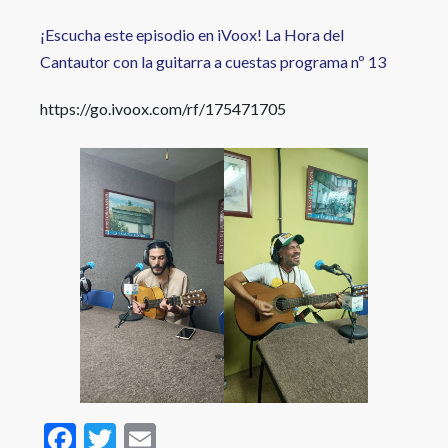
¡Escucha este episodio en iVoox! La Hora del
Cantautor con la guitarra a cuestas programa nº 13
https://go.ivoox.com/rf/175471705
F
T
E