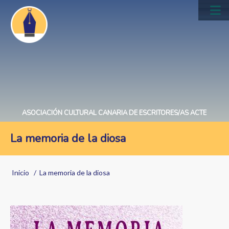
Pasar
al
Main
contenido
navig
principal
ASOCIACIÓN CULTURAL CANARIA DE ESCRITORES/AS ACTE
La memoria de la diosa
Sobrescribir
Inicio
La memoria de la diosa
enlaces
de
Image
ayuda