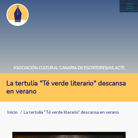
Pasar
al
Main
contenido
navig
principal
ASOCIACIÓN CULTURAL CANARIA DE ESCRITORES/AS ACTE
La tertulia "Té verde literario" descansa
en verano
Sobrescribir
Inicio
La tertulia "Té verde literario" descansa en verano
enlaces
de
Image