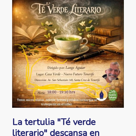
ayuda
a
la
navegación
La tertulia "Té verde
literario" descansa en