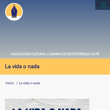
Pasar
al
Main
contenido
navig
principal
ASOCIACIÓN CULTURAL CANARIA DE ESCRITORES/AS ACTE
La vida o nada
Sobrescribir
Inicio
La vida o nada
enlaces
de
Image
ayuda