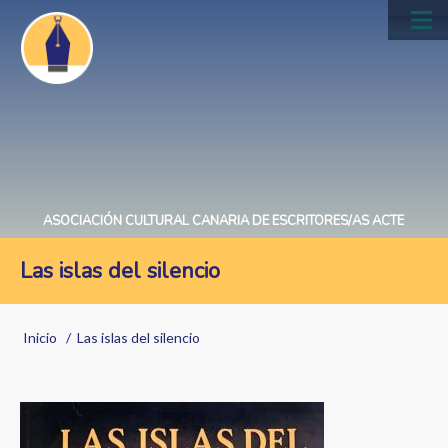
Pasar
al
Main
contenido
navig
principal
ASOCIACIÓN CULTURAL CANARIA DE ESCRITORES/AS ACTE
Las islas del silencio
Sobrescribir
Inicio
Las islas del silencio
enlaces
de
Image
ayuda