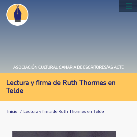
Pasar
al
Main
contenido
navig
principal
ASOCIACIÓN CULTURAL CANARIA DE ESCRITORES/AS ACTE
Lectura y firma de Ruth Thormes en
Telde
Sobrescribir
Inicio
Lectura y firma de Ruth Thormes en Telde
enlaces
de
Image