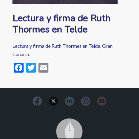
Lectura y firma de Ruth
Thormes en Telde
Lectura y firma de Ruth Thormes en Telde, Gran
Canaria.
F
T
E
ac
w
m
e
itt
ai
b
er
l
o
o
Image
k