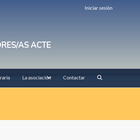
Iniciar sesión
ORES/AS ACTE
raria
La asociación
Contactar