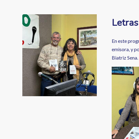
enlaces
de
Image
Letras
ayuda
a
En este prog
la
emisora, y p
Biatriz Sena
navegación