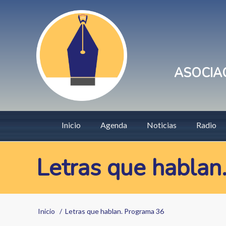
Pasar
User
al
account
contenido
principal
menu
ASOCIAC
Main
Inicio
Agenda
Noticias
Radio
navigation
Letras que hablan
Sobrescribir
Inicio
Letras que hablan. Programa 36