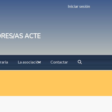
Iniciar sesión
ORES/AS ACTE
raria
La asociación
Contactar