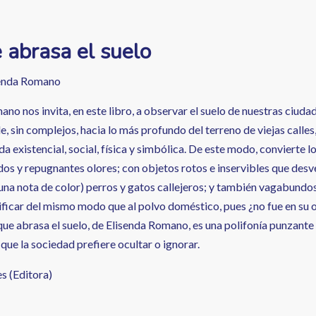
 abrasa el suelo
senda Romano
no nos invita, en este libro, a observar el suelo de nuestras ciuda
e, sin complejos, hacia lo más profundo del terreno de viejas calles,
a existencial, social, física y simbólica. De este modo, convierte 
idos y repugnantes olores; con objetos rotos e inservibles que des
na nota de color) perros y gatos callejeros; y también vagabundos o
nificar del mismo modo que al polvo doméstico, pues ¿no fue en su
que abrasa el suelo, de Elisenda Romano, es una polifonía punzante
que la sociedad prefiere ocultar o ignorar.
s (Editora)