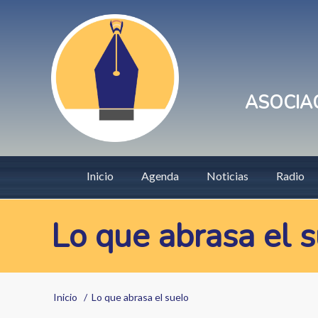
Pasar
User
al
account
contenido
principal
menu
ASOCIAC
Main
Inicio
Agenda
Noticias
Radio
navigation
Lo que abrasa el 
Sobrescribir
Inicio
Lo que abrasa el suelo