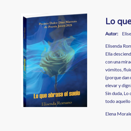
enlaces
de
Image
Lo que
ayuda
a
Autor
Eli
la
Elisenda Roma
Ella desciend
navegación
con una mirad
vómitos, flu
(porque dan u
elevar y dig
Sin duda, Lo 
todo aquello 
Elena Morale