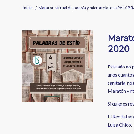
Sobrescribir
Inicio
Maratón virtual de poesía y microrrelatos «PALA
enlaces
de
Image
Marató
ayuda
2020
a
la
Este año no p
navegación
unos cuantos 
sanitaria, no
Maratón virt
Si quieres re
El Recital s
Luisa Chico.