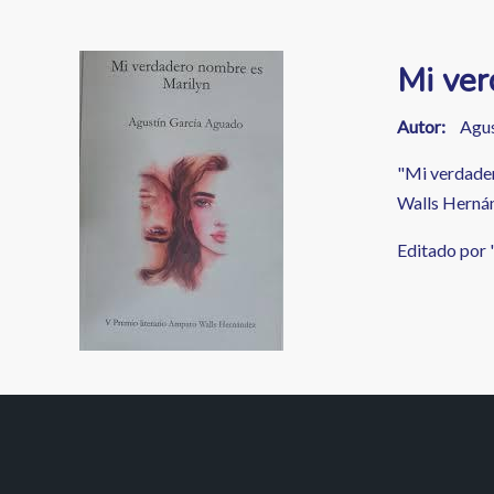
enlaces
de
Image
Mi ver
ayuda
a
Autor
Agus
la
"Mi verdader
Walls Hernán
navegación
Editado por 