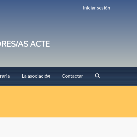
Iniciar sesión
ORES/AS ACTE
raria
La asociación
Contactar