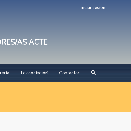
Iniciar sesión
ORES/AS ACTE
raria
La asociación
Contactar