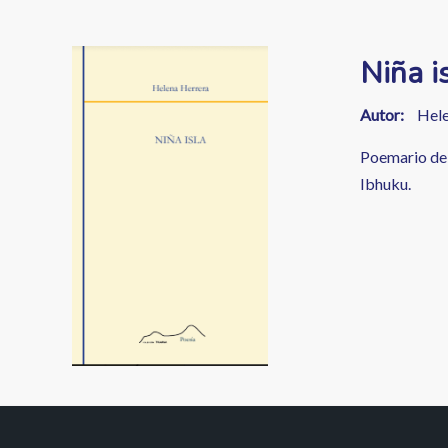
enlaces
de
Image
Niña i
ayuda
a
Autor
Hele
la
Poemario de 
Ibhuku.
navegación