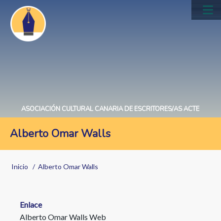
Pasar
al
Main
contenido
navig
principal
ASOCIACIÓN CULTURAL CANARIA DE ESCRITORES/AS ACTE
Alberto Omar Walls
Sobrescribir
Inicio
Alberto Omar Walls
enlaces
de
ayuda
Enlace
Alberto Omar Walls Web