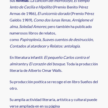
Sus
novelas:
La canción del morrocoyo
,
El tiempo
lento de Cecilia e Hipólito
(Premio Benito Pérez
Armas de 1986),
El unicornio dorado
(Premio Pérez
Galdós 1989),
Como dos lunas llenas
,
Arrégleme el
alma
,
Soledad Amores
; pero también ha publicado
numerosos libros de relatos,
como
Papiroplexia
,
Suaves cuentos de destrucción,
Contados al atardecer y Relatos: antología
.
En literatura infantil:
El pequeño Carlos contra el
almirante
y
El corazón del bosque
. Toda la producción
literaria de Alberto Omar Walls.
Su producción poética se recoge el en libro Sueños del
otro.
Su amplia actividad literaria, artística y cultural puede
verse ampliada en en su página