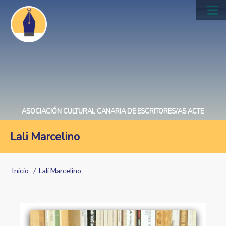
Pasar
al
Main
contenido
navig
principal
ASOCIACIÓN CULTURAL CANARIA DE ESCRITORES/AS ACTE
Lali Marcelino
Sobrescribir
Inicio
Lali Marcelino
enlaces
de
ayuda