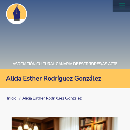
Pasar
al
Main
contenido
navig
principal
ASOCIACIÓN CULTURAL CANARIA DE ESCRITORES/AS ACTE
Alicia Esther Rodríguez González
Sobrescribir
Inicio
Alicia Esther Rodríguez González
enlaces
de
ayuda