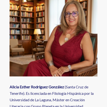
a
la
navegación
Alicia Esther Rodríguez
González
(Santa Cruz de
Tenerife). Es licenciada en Filología Hispánica por la
Universidad de La Laguna, Máster en Creación
Literaria con Grupo Planeta en la Universidad