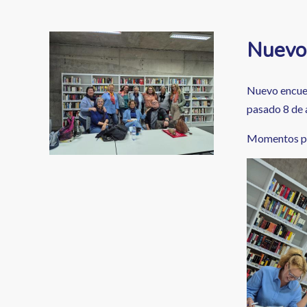
enlaces
de
Image
Nuevo 
ayuda
a
Nuevo encuen
la
pasado 8 de a
navegación
Momentos par