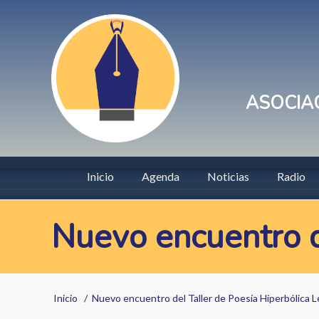
Pasar
User
al
account
contenido
principal
menu
ASOCIAC
Main
Inicio
Agenda
Noticias
Radio
navigation
Nuevo encuentro d
Sobrescribir
Inicio
Nuevo encuentro del Taller de Poesía Hiperbólica L