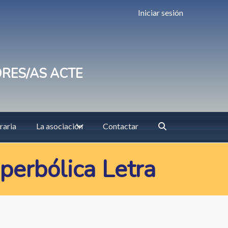
Iniciar sesión
ORES/AS ACTE
raria
La asociación
Contactar
perbólica Letra