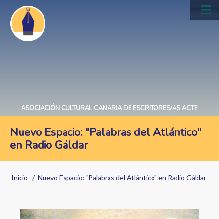
Pasar
al
Main
contenido
navig
principal
ASOCIACIÓN CULTURAL CANARIA DE ESCRITORES/AS ACTE
Nuevo Espacio: "Palabras del Atlántico"
en Radio Gáldar
Sobrescribir
Inicio
Nuevo Espacio: "Palabras del Atlántico" en Radio Gáldar
enlaces
de
Image