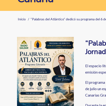
Sobrescribir
Inicio
“Palabras del Atlántico” dedicó su programa del 6 d
enlaces
de
Image
“Palab
ayuda
Jornad
a
la
El espacio li
navegación
emisión espe
El programa l
de julio un e
Canarias Gran
Durante la e