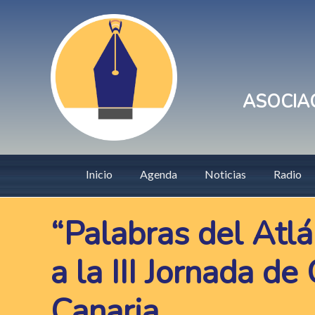
Pasar
User
al
account
contenido
principal
menu
ASOCIAC
Main
Inicio
Agenda
Noticias
Radio
navigation
“Palabras del Atlá
a la III Jornada d
Canaria