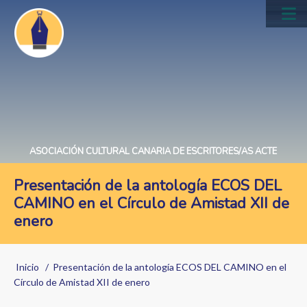
Pasar
al
Main
contenido
navig
principal
ASOCIACIÓN CULTURAL CANARIA DE ESCRITORES/AS ACTE
Presentación de la antología ECOS DEL
CAMINO en el Círculo de Amistad XII de
enero
Sobrescribir
Inicio
Presentación de la antología ECOS DEL CAMINO en el
enlaces
Círculo de Amistad XII de enero
de