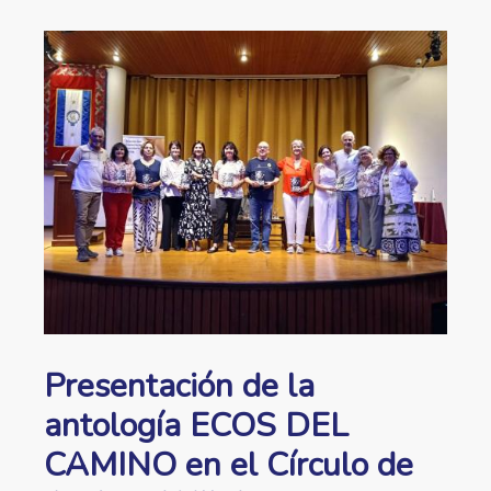
ayuda
Image
a
la
navegación
Presentación de la
antología ECOS DEL
CAMINO en el Círculo de