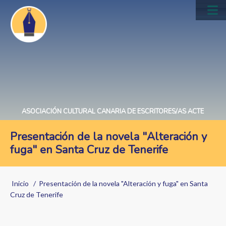
Pasar
al
Main
contenido
navig
principal
ASOCIACIÓN CULTURAL CANARIA DE ESCRITORES/AS ACTE
Presentación de la novela "Alteración y
fuga" en Santa Cruz de Tenerife
Sobrescribir
Inicio
Presentación de la novela "Alteración y fuga" en Santa
enlaces
Cruz de Tenerife
de