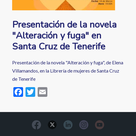
Presentación de la novela
"Alteración y fuga" en
Santa Cruz de Tenerife
Presentación de la novela "Alteración y fuga", de Elena
Villamandos, en la Librería de mujeres de Santa Cruz
de Tenerife
F
T
E
ac
w
m
e
itt
ai
b
er
l
o