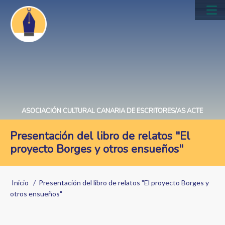
Pasar
al
Main
contenido
navig
principal
ASOCIACIÓN CULTURAL CANARIA DE ESCRITORES/AS ACTE
Presentación del libro de relatos "El
proyecto Borges y otros ensueños"
Sobrescribir
Inicio
Presentación del libro de relatos "El proyecto Borges y
enlaces
otros ensueños"
de