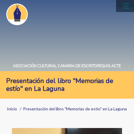
Pasar
al
Main
contenido
navig
principal
ASOCIACIÓN CULTURAL CANARIA DE ESCRITORES/AS ACTE
Presentación del libro "Memorias de
estío" en La Laguna
Sobrescribir
Inicio
Presentación del libro "Memorias de estío" en La Laguna
enlaces
de
Image