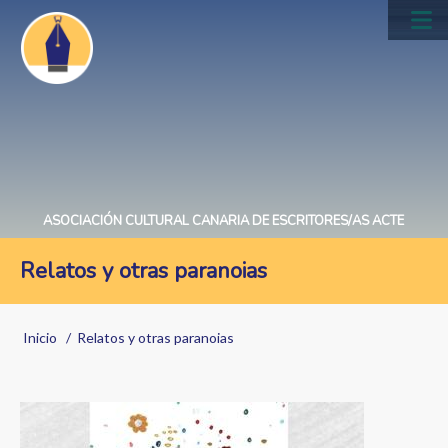
Pasar
al
Main
contenido
navig
principal
ASOCIACIÓN CULTURAL CANARIA DE ESCRITORES/AS ACTE
Relatos y otras paranoias
Sobrescribir
Inicio
Relatos y otras paranoias
enlaces
de
Image
ayuda