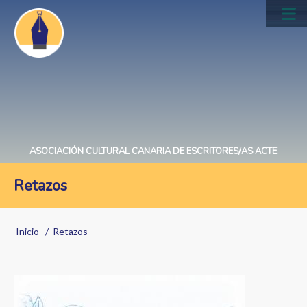
Pasar
al
Main
contenido
navig
principal
ASOCIACIÓN CULTURAL CANARIA DE ESCRITORES/AS ACTE
Retazos
Sobrescribir
Inicio
Retazos
enlaces
de
Image
ayuda