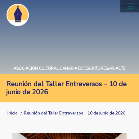
Pasar
al
Main
contenido
navig
principal
ASOCIACIÓN CULTURAL CANARIA DE ESCRITORES/AS ACTE
Reunión del Taller Entreversos – 10 de
junio de 2026
Sobrescribir
Inicio
Reunión del Taller Entreversos – 10 de junio de 2026
enlaces
de
Image