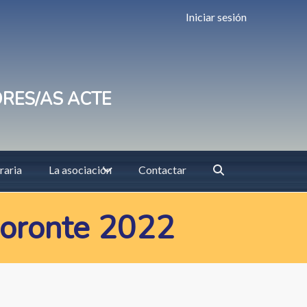
Iniciar sesión
ORES/AS ACTE
raria
La asociación
Contactar
acoronte 2022