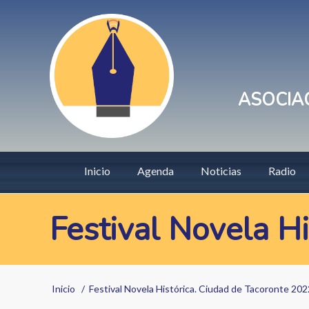
Pasar
User
al
account
contenido
principal
menu
ASOCIAC
Main
Inicio
Agenda
Noticias
Radio
navigation
Festival Novela H
Sobrescribir
Inicio
Festival Novela Histórica. Ciudad de Tacoronte 202