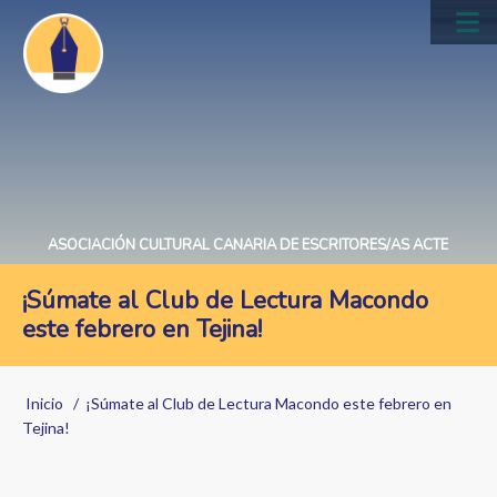
Pasar
al
Main
contenido
navig
principal
ASOCIACIÓN CULTURAL CANARIA DE ESCRITORES/AS ACTE
¡Súmate al Club de Lectura Macondo
este febrero en Tejina!
Sobrescribir
Inicio
¡Súmate al Club de Lectura Macondo este febrero en
enlaces
Tejina!
de