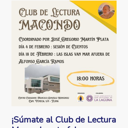
ayuda
Image
a
la
navegación
¡Súmate al Club de Lectura