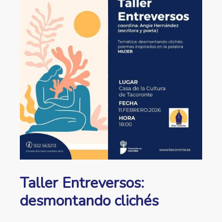
a
la
navegación
Taller Entreversos:
desmontando clichés