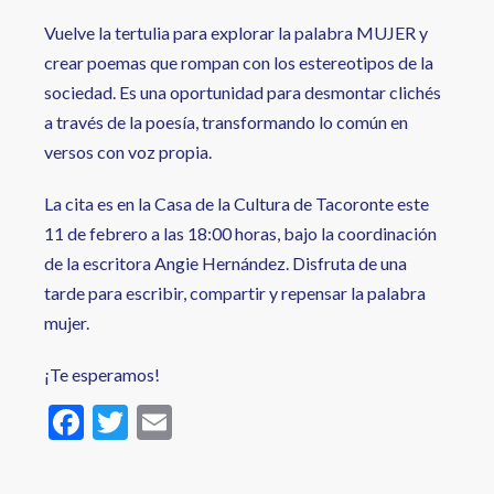
Vuelve la tertulia para explorar la palabra MUJER y
crear poemas que rompan con los estereotipos de la
sociedad. Es una oportunidad para desmontar clichés
a través de la poesía, transformando lo común en
versos con voz propia.
La cita es en la Casa de la Cultura de Tacoronte este
11 de febrero a las 18:00 horas, bajo la coordinación
de la escritora Angie Hernández. Disfruta de una
tarde para escribir, compartir y repensar la palabra
mujer.
¡Te esperamos!
F
T
E
ac
w
m
e
itt
ai