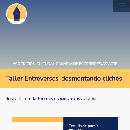
Pasar
al
Main
contenido
navig
principal
ASOCIACIÓN CULTURAL CANARIA DE ESCRITORES/AS ACTE
Taller Entreversos: desmontando clichés
Sobrescribir
Inicio
Taller Entreversos: desmontando clichés
enlaces
de
ayuda
Image