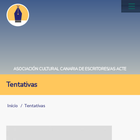
Pasar
al
Main
contenido
navig
principal
ASOCIACIÓN CULTURAL CANARIA DE ESCRITORES/AS ACTE
Tentativas
Sobrescribir
Inicio
Tentativas
enlaces
de
Image
ayuda