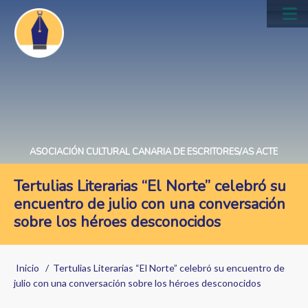
Pasar
al
Main
contenido
navig
principal
ASOCIACIÓN CULTURAL CANARIA DE ESCRITORES/AS ACTE
Tertulias Literarias “El Norte” celebró su
encuentro de julio con una conversación
sobre los héroes desconocidos
Sobrescribir
Inicio
Tertulias Literarias “El Norte” celebró su encuentro de
enlaces
julio con una conversación sobre los héroes desconocidos
de