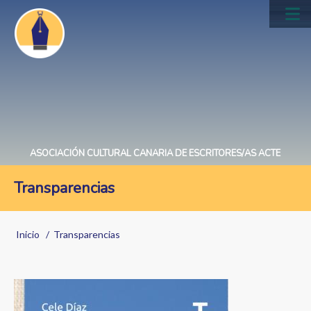
Pasar
al
Main
contenido
navig
principal
ASOCIACIÓN CULTURAL CANARIA DE ESCRITORES/AS ACTE
Transparencias
Sobrescribir
Inicio
Transparencias
enlaces
de
Image
ayuda