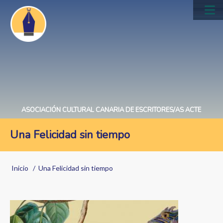
Pasar
al
Main
contenido
navig
principal
ASOCIACIÓN CULTURAL CANARIA DE ESCRITORES/AS ACTE
Una Felicidad sin tiempo
Sobrescribir
Inicio
Una Felicidad sin tiempo
enlaces
de
Image
ayuda