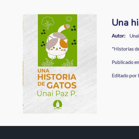
enlaces
de
Image
Una hi
ayuda
a
Autor
Unai
la
"Historias de
navegación
Publicado en 
Editado por l