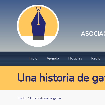
Pasar
User
al
account
contenido
principal
menu
ASOCIAC
Main
Inicio
Agenda
Noticias
Radio
navigation
Una historia de ga
Sobrescribir
Inicio
Una historia de gatos