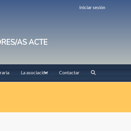
Iniciar sesión
ORES/AS ACTE
raria
La asociación
Contactar