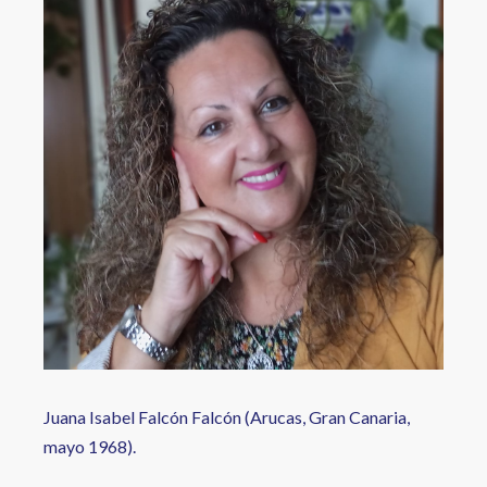
a
la
navegación
Juana Isabel Falcón Falcón (Arucas, Gran Canaria,
mayo 1968).