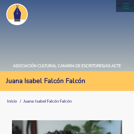
Pasar
al
Main
contenido
navig
principal
ASOCIACIÓN CULTURAL CANARIA DE ESCRITORES/AS ACTE
Juana Isabel Falcón Falcón
Sobrescribir
Inicio
Juana Isabel Falcón Falcón
enlaces
de
ayuda