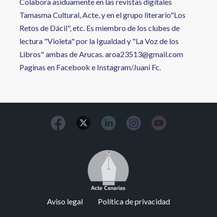
Colabora asiduamente en las revistas digitales
Tamasma Cultural, Acte, y en el grupo literario"Los
Retos de Dácil", etc. Es miembro de los clubes de
lectura "Violeta" por la Igualdad y "La Voz de los
Libros" ambas de Arucas. aroa23513@gmail.com
Paginas en Facebook e Instagram/Juani Fc.
Image
Footer
Aviso legal
Política de privacidad
menu