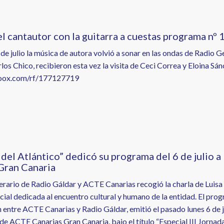
el cantautor con la guitarra a cuestas programa nº 
0 de julio la música de autora volvió a sonar en las ondas de Radi
los Chico, recibieron esta vez la visita de Ceci Correa y Eloina Sán
ivoox.com/rf/177127719
 del Atlántico” dedicó su programa del 6 de julio a
Gran Canaria
terario de Radio Gáldar y ACTE Canarias recogió la charla de Luisa
ial dedicada al encuentro cultural y humano de la entidad. El progra
entre ACTE Canarias y Radio Gáldar, emitió el pasado lunes 6 de ju
de ACTE Canarias Gran Canaria, bajo el título “Especial III Jornad