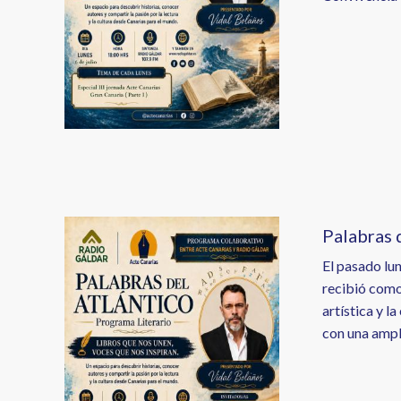
Image
Palabras d
El pasado lu
recibió como
artística y 
con una ampli