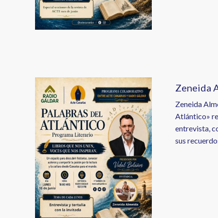
Image
Zeneida A
Zeneida Alme
Atlántico» re
entrevista, c
sus recuerdos