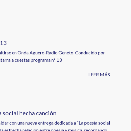
 13
a emitirse en Onda Aguere-Radio Geneto. Conducido por
itarra a cuestas programa nº 13
LEER MÁS
a social hecha canción
Gáldar con una nueva entrega dedicada a “La poesía social
la estrecha relación entre poesía y música, recordando