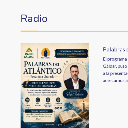
enlaces
de
Radio
ayuda
a
la
Image
Palabras 
navegación
El programa 
Gáldar, puso
a la presenta
acercarnos a 