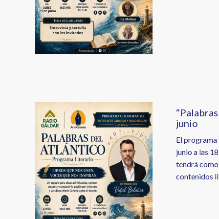
Image
“Palabras
junio
El programa l
junio a las 1
tendrá como 
contenidos li