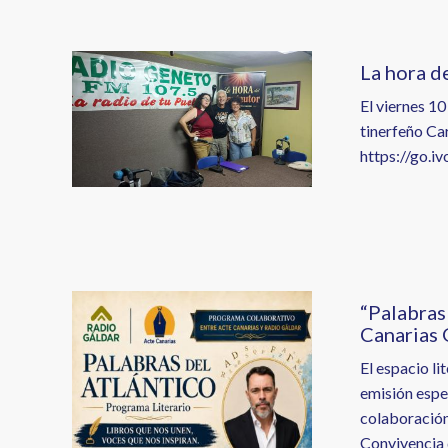
Image
La hora d
El viernes 1
tinerfeño Car
https://go.
Image
“Palabras
Canarias 
El espacio li
emisión espec
colaboración 
Convivencia 