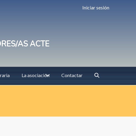
Iniciar sesión
ORES/AS ACTE
raria
La asociación
Contactar