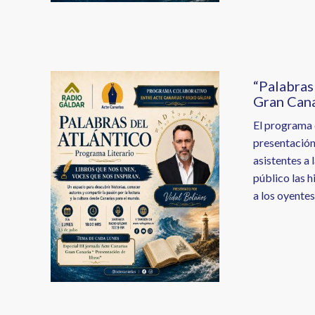
Image
“Palabras
Gran Cana
El programa 
presentación
asistentes a 
público las h
a los oyentes.