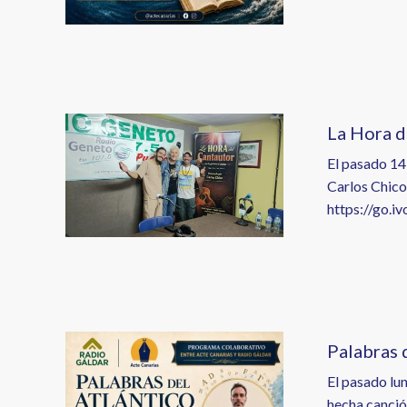
Image
La Hora d
El pasado 14
Carlos Chico
https://go.
Image
Palabras 
El pasado lun
hecha canció