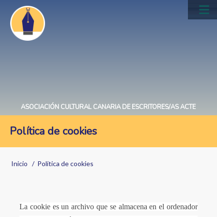
Pasar
al
Main
contenido
navig
principal
ASOCIACIÓN CULTURAL CANARIA DE ESCRITORES/AS ACTE
Política de cookies
Sobrescribir
Inicio
Política de cookies
enlaces
de
ayuda
La cookie es un archivo que se almacena en el ordenador