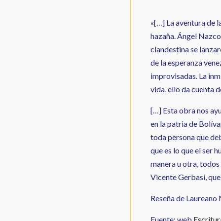
«[…] La aventura de l
hazaña. Ángel Nazco
clandestina se lanzar
de la esperanza venez
improvisadas. La inm
vida, ello da cuenta 
[…] Esta obra nos ayu
en la patria de Bolív
toda persona que deb
que es lo que el ser 
manera u otra, todos
Vicente Gerbasi, que
Reseña de Laureano 
Fuente: web
Escritur