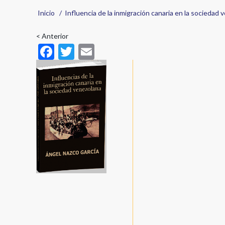
Sobrescribir
Inicio
Influencia de la inmigración canaria en la sociedad
enlaces
< Anterior
F
T
E
de
ac
w
m
ayuda
e
itt
ai
a
b
er
l
la
o
navegación
o
k