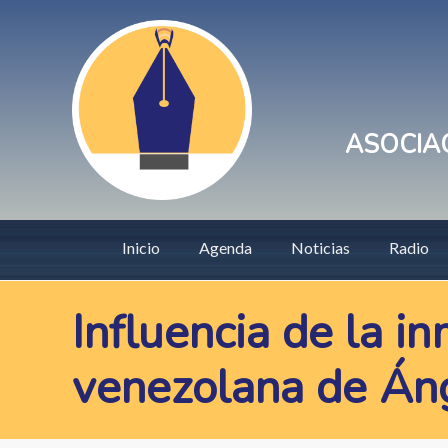
Pasar
User
al
account
contenido
principal
menu
ASOCIAC
Main
Inicio
Agenda
Noticias
Radio
navigation
Influencia de la i
venezolana de Án